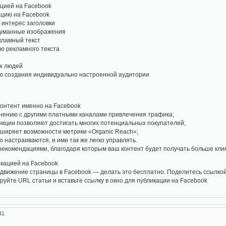
ацией на Facebook
ацию на Facebook
интерес заголовки
думанные изображения
кламный текст
ю рекламного текста
х людей
ю создания индивидуально настроенной аудитории
контент именно на Facebook
внению с другими платными каналами привлечения трафика;
кции позволяют достигать многих потенциальных покупателей;
ширяет возможности метрики «Organic Reach»;
 настраиваются, и ими так же легко управлять.
рекомендациями, благодаря которым ваш контент будет получать больше кли
икацией на Facebook
движение страницы в Facebook — делать это бесплатно. Поделитесь ссылкой 
руйте URL статьи и вставьте ссылку в окно для публикации на Facebook
41