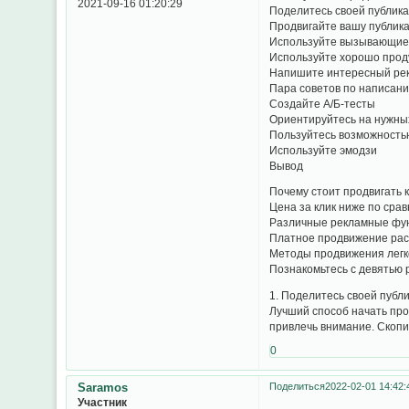
2021-09-16 01:20:29
Поделитесь своей публик
Продвигайте вашу публик
Используйте вызывающие 
Используйте хорошо про
Напишите интересный ре
Пара советов по написани
Создайте А/Б-тесты
Ориентируйтесь на нужны
Пользуйтесь возможность
Используйте эмодзи
Вывод
Почему стоит продвигать 
Цена за клик ниже по сра
Различные рекламные фун
Платное продвижение рас
Методы продвижения легко
Познакомьтесь с девятью 
1. Поделитесь своей публ
Лучший способ начать про
привлечь внимание. Скопи
0
Saramos
Поделиться
2022-02-01 14:42:
Участник