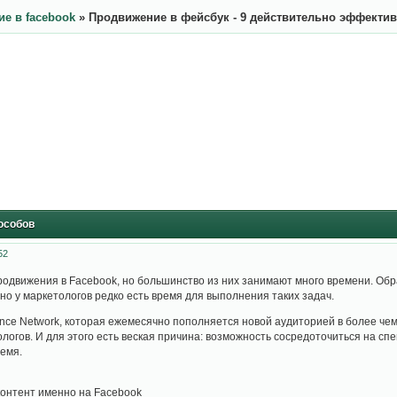
е в facebook
»
Продвижение в фейсбук - 9 действительно эффекти
особов
52
родвижения в Facebook, но большинство из них занимают много времени. О
но у маркетологов редко есть время для выполнения таких задач.
nce Network, которая ежемесячно пополняется новой аудиторией в более чем
логов. И для этого есть веская причина: возможность сосредоточиться на с
емя.
контент именно на Facebook