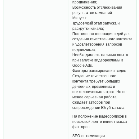
продвижения;
Возможность отслеживания
результатов кампаний.
Минусы:
Трудоемкий этап запуска и
раскрутки канала;
Постоянная генерация идей для
создания качественного контента
и удовлетворения запросов
подписчиков;
Необходимость наличия опыта
при запуске видеорекламы в
Google Ads.
Факторы ранжирования видео
Создание качественного
контента требует больших
денежных, временных и
психологических затрат. Но не
менее серьезная работа
ожидает авторов при
сопровождении Ютуб-канала.
На положение видеороликов в
поисковой ленте влияет масса
факторов.
SEO-оптимизация