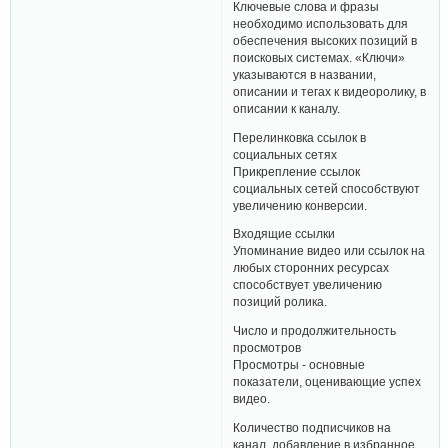
Ключевые слова и фразы
необходимо использовать для
обеспечения высоких позиций в
поисковых системах. «Ключи»
указываются в названии,
описании и тегах к видеоролику, в
описании к каналу.
Перелинковка ссылок в
социальных сетях
Прикрепление ссылок
социальных сетей способствуют
увеличению конверсии.
Входящие ссылки
Упоминание видео или ссылок на
любых сторонних ресурсах
способствует увеличению
позиций ролика.
Число и продолжительность
просмотров
Просмотры - основные
показатели, оценивающие успех
видео.
Количество подписчиков на
канал, добавление в избранное