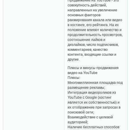
Продвижение на YouTube - это
совокупность действий,
направленных на увеличение
основных факторов
ранжирования канала или видео
в хостинге, его рейтинга. На их
положение влияют количество и
продолжительность просмотров,
соотношение лайков и
дизлайков, число подписчиков,
комментариев, качество
контента, входящие ссылки и
другие.
Плюсы и минусы продвижения
видео на YouTube
Плюсы:
Многомиллионная площадка под
размещение рекламы;
Интеграция видеороликов из
YouTube с Google (хостинг
является их собственностью) и
их отображение при запросах в
поисковой сети;
Взаимодействие с целевой
аудиторией;
Наличие бесплатных способов