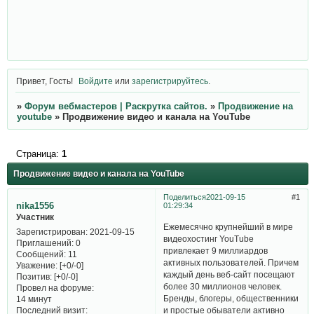
Привет, Гость!
Войдите
или
зарегистрируйтесь
.
»
Форум вебмастеров | Раскрутка сайтов.
»
Продвижение на
youtube
»
Продвижение видео и канала на YouTube
Страница:
1
Продвижение видео и канала на YouTube
Поделиться
2021-09-15
1
nika1556
01:29:34
Участник
Ежемесячно крупнейший в мире
Зарегистрирован
: 2021-09-15
видеохостинг YouTube
Приглашений:
0
привлекает 9 миллиардов
Сообщений:
11
активных пользователей. Причем
Уважение:
[+0/-0]
каждый день веб-сайт посещают
Позитив:
[+0/-0]
более 30 миллионов человек.
Провел на форуме:
Бренды, блогеры, общественники
14 минут
Последний визит:
и простые обыватели активно