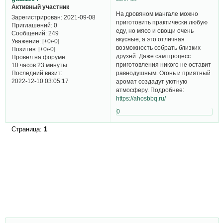
Активный участник
На дровяном мангале можно
Зарегистрирован
: 2021-09-08
приготовить практически любую
Приглашений:
0
еду, но мясо и овощи очень
Сообщений:
249
вкусные, а это отличная
Уважение:
[+0/-0]
возможность собрать близких
Позитив:
[+0/-0]
друзей. Даже сам процесс
Провел на форуме:
приготовления никого не оставит
10 часов 23 минуты
Последний визит:
равнодушным. Огонь и приятный
2022-12-10 03:05:17
аромат создадут уютную
атмосферу. Подробнее:
https://ahosbbq.ru/
0
Страница:
1