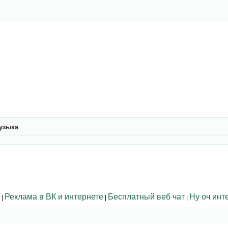
узыка
Реклама в ВК и интернете
Бесплатный веб чат
Ну оч инт
|
|
|