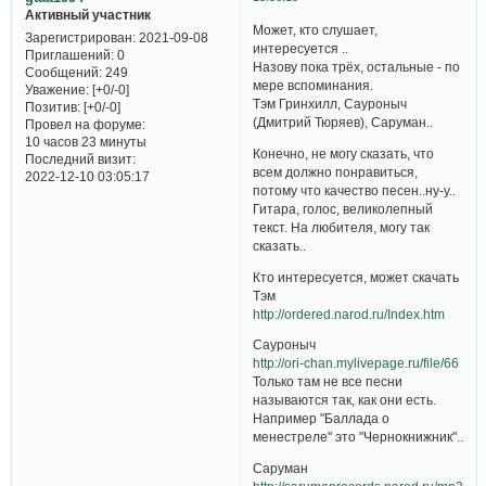
Активный участник
Может, кто слушает,
Зарегистрирован
: 2021-09-08
интересуется ..
Приглашений:
0
Назову пока трёх, остальные - по
Сообщений:
249
мере вспоминания.
Уважение:
[+0/-0]
Тэм Гринхилл, Сауроныч
Позитив:
[+0/-0]
(Дмитрий Тюряев), Саруман..
Провел на форуме:
10 часов 23 минуты
Конечно, не могу сказать, что
Последний визит:
всем должно понравиться,
2022-12-10 03:05:17
потому что качество песен..ну-у..
Гитара, голос, великолепный
текст. На любителя, могу так
сказать..
Кто интересуется, может скачать
Тэм
http://ordered.narod.ru/Index.htm
Сауроныч
http://ori-chan.mylivepage.ru/file/66
Только там не все песни
называются так, как они есть.
Например "Баллада о
менестреле" это "Чернокнижник"..
Саруман