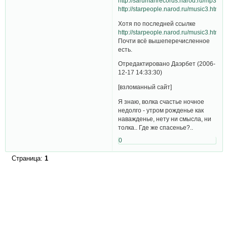
http://sarumanrecords.narod.ru/mp3.ht
http://starpeople.narod.ru/music3.htm#a
Хотя по последней ссылке
http://starpeople.narod.ru/music3.htm
Почти всё вышеперечисленное
есть.
Отредактировано Даэрбет (2006-
12-17 14:33:30)
[взломанный сайт]
Я знаю, волка счастье ночное
недолго - утром рожденье как
наважденье, нету ни смысла, ни
толка.. Где же спасенье?..
0
Страница:
1