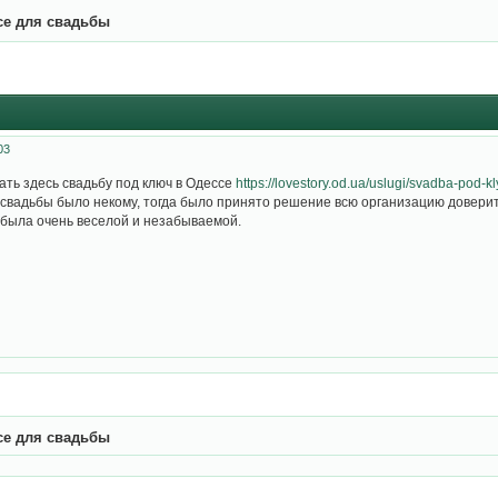
се для свадьбы
03
ать здесь свадьбу под ключ в Одессе
https://lovestory.od.ua/uslugi/svadba-pod-k
свадьбы было некому, тогда было принято решение всю организацию доверить
 была очень веселой и незабываемой.
се для свадьбы