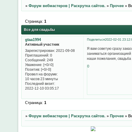
»
Форум вебмастеров | Раскрутка сайтов.
»
Прочее
»
В
Страница:
1
Все для свадьбы
gtaa1994
Поделиться
2022-02-01 23:12:
Активный участник
Я вам советую сразу заказ
Зарегистрирован
: 2021-09-08
заниматься организацией 
Приглашений:
0
наши пожелания, свадьба
Сообщений:
249
Уважение:
[+0/-0]
0
Позитив:
[+0/-0]
Провел на форуме:
10 часов 23 минуты
Последний визит:
2022-12-10 03:05:17
Страница:
1
»
Форум вебмастеров | Раскрутка сайтов.
»
Прочее
»
В