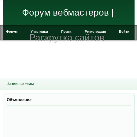
Форум вебмастеров |
Форум
Участники
Поиск
Регистрация
Войти
Раскрутка сайтов.
Активные темы
Объявление