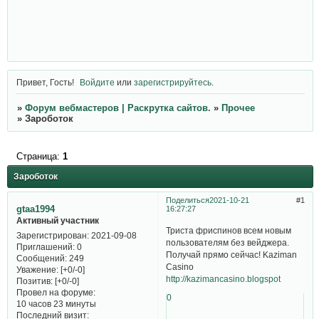
Привет, Гость!
Войдите
или
зарегистрируйтесь
.
»
Форум вебмастеров | Раскрутка сайтов.
»
Прочее
»
Зароботок
Страница:
1
Зароботок
Поделиться
2021-10-21
1
gtaa1994
16:27:27
Активный участник
Триста фриспинов всем новым
Зарегистрирован
: 2021-09-08
пользователям без вейджера.
Приглашений:
0
Получай прямо сейчас! Kaziman
Сообщений:
249
Casino
Уважение:
[+0/-0]
http://kazimancasino.blogspot
Позитив:
[+0/-0]
Провел на форуме:
0
10 часов 23 минуты
Последний визит: