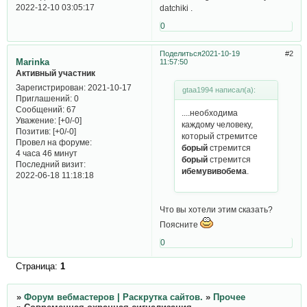
2022-12-10 03:05:17
datchiki .
0
Поделиться
2021-10-19
2
Marinka
11:57:50
Активный участник
Зарегистрирован
: 2021-10-17
gtaa1994 написал(а):
Приглашений:
0
Сообщений:
67
....необходима
Уважение:
[+0/-0]
каждому человеку,
Позитив:
[+0/-0]
который стремитсе
Провел на форуме:
борый
стремится
4 часа 46 минут
борый
стремится
Последний визит:
ибемувивобема
.
2022-06-18 11:18:18
Что вы хотели этим сказать?
Поясните
0
Страница:
1
»
Форум вебмастеров | Раскрутка сайтов.
»
Прочее