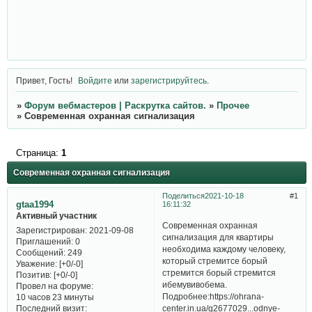
Привет, Гость!
Войдите
или
зарегистрируйтесь
.
»
Форум вебмастеров | Раскрутка сайтов.
»
Прочее
»
Современная охранная сигнализация
Страница:
1
Современная охранная сигнализация
Поделиться
2021-10-18
1
gtaa1994
16:11:32
Активный участник
Современная охранная
Зарегистрирован
: 2021-09-08
сигнализация для квартиры
Приглашений:
0
необходима каждому человеку,
Сообщений:
249
который стремитсе борый
Уважение:
[+0/-0]
стремится борый стремится
Позитив:
[+0/-0]
ибемувивобема.
Провел на форуме:
Подробнее:https://ohrana-
10 часов 23 минуты
Последний визит:
center.in.ua/g2677029...odnye-