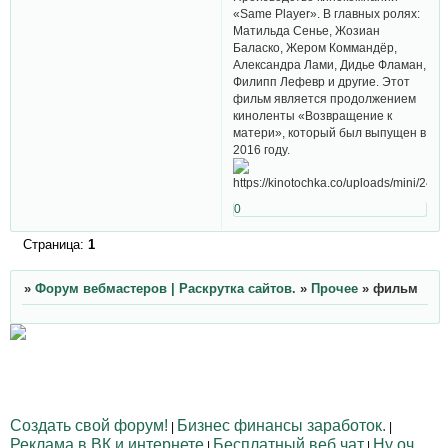
«Same Player». В главных ролях:
Матильда Сенье, Жозиан
Баласко, Жером Коммандёр,
Александра Лами, Дидье Фламан,
Филипп Лефевр и другие. Этот
фильм является продолжением
киноленты «Возвращение к
матери», который был выпущен в
2016 году.
0
Страница:
1
»
Форум вебмастеров | Раскрутка сайтов.
»
Прочее
»
фильм
Создать свой форум!
Бизнес финансы заработок.
|
|
Реклама в ВК и интернете
Бесплатный веб чат
Ну оч
|
|