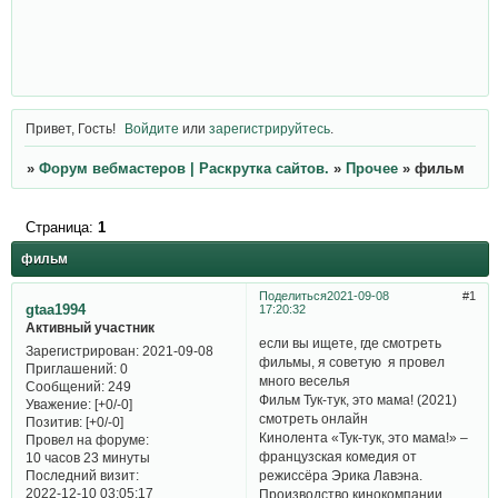
Привет, Гость!
Войдите
или
зарегистрируйтесь
.
»
Форум вебмастеров | Раскрутка сайтов.
»
Прочее
»
фильм
Страница:
1
фильм
Поделиться
2021-09-08
1
gtaa1994
17:20:32
Активный участник
если вы ищете, где смотреть
Зарегистрирован
: 2021-09-08
фильмы, я советую я провел
Приглашений:
0
много веселья
Сообщений:
249
Фильм Тук-тук, это мама! (2021)
Уважение:
[+0/-0]
смотреть онлайн
Позитив:
[+0/-0]
Кинолента «Тук-тук, это мама!» –
Провел на форуме:
французская комедия от
10 часов 23 минуты
Последний визит:
режиссёра Эрика Лавэна.
2022-12-10 03:05:17
Производство кинокомпании