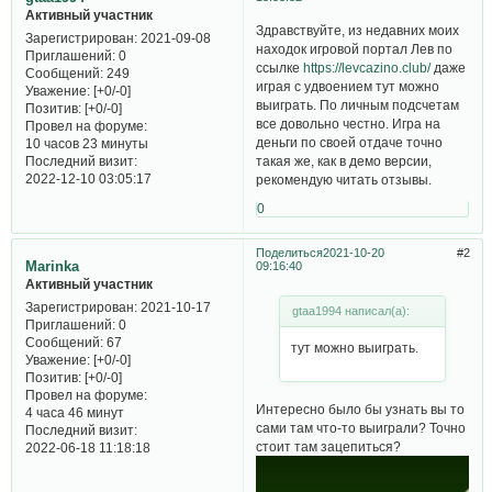
Активный участник
Здравствуйте, из недавних моих
Зарегистрирован
: 2021-09-08
находок игровой портал Лев по
Приглашений:
0
ссылке
https://levcazino.club/
даже
Сообщений:
249
играя с удвоением тут можно
Уважение:
[+0/-0]
выиграть. По личным подсчетам
Позитив:
[+0/-0]
все довольно честно. Игра на
Провел на форуме:
деньги по своей отдаче точно
10 часов 23 минуты
Последний визит:
такая же, как в демо версии,
2022-12-10 03:05:17
рекомендую читать отзывы.
0
Поделиться
2021-10-20
2
Marinka
09:16:40
Активный участник
Зарегистрирован
: 2021-10-17
gtaa1994 написал(а):
Приглашений:
0
Сообщений:
67
тут можно выиграть.
Уважение:
[+0/-0]
Позитив:
[+0/-0]
Провел на форуме:
Интересно было бы узнать вы то
4 часа 46 минут
сами там что-то выиграли? Точно
Последний визит:
стоит там зацепиться?
2022-06-18 11:18:18