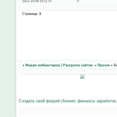
0
2021-10-09 19:11:37
Страница:
1
»
Форум вебмастеров | Раскрутка сайтов.
»
Прочее
»
S
Создать свой форум!
Бизнес финансы заработок.
|