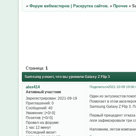
»
Форум вебмастеров | Раскрутка сайтов.
»
Прочее
»
S
Страница:
1
Samsung узнает, что вы уронили Galaxy Z Flip 3
alex414
Поделиться
2021-10-09 19:06:
Активный участник
Один из энтузиастов поко
Зарегистрирован
: 2021-09-19
Помогает в этом акселеро
Приглашений:
0
Samsung Galaxy Z Flip 3. 
Сообщений:
40
Уважение:
[+0/-0]
Первый прецедент отказа 
Позитив:
[+0/-0]
логи зафиксировали три сл
Провел на форуме:
1 час 12 минут
Напомним, летом компания
Последний визит: