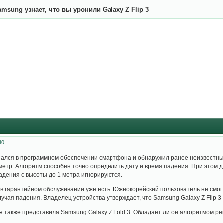
amsung узнает, что вы уронили Galaxy Z Flip 3
40
пался в программном обеспечении смартфона и обнаружил ранее неизвестный
метр. Алгоритм способен точно определить дату и время падения. При этом дл
Падения с высоты до 1 метра игнорируются.
в гарантийном обслуживании уже есть. Южнокорейский пользователь не смог п
учая падения. Владелец устройства утверждает, что Samsung Galaxy Z Flip 3 
 также представила Samsung Galaxy Z Fold 3. Обладает ли он алгоритмом рег