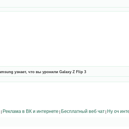
amsung узнает, что вы уронили Galaxy Z Flip 3
Реклама в ВК и интернете
Бесплатный веб чат
Ну оч инт
|
|
|