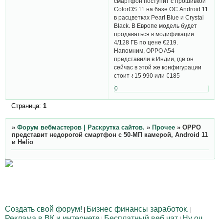
смартфон поступит с прошивкой
ColorOS 11 на базе ОС Android 11
в расцветках Pearl Blue и Crystal
Black. В Европе модель будет
продаваться в модификации
4/128 ГБ по цене €219.
Напомним, OPPO A54
представили в Индии, где он
сейчас в этой же конфигурации
стоит ₹15 990 или €185
0
Страница:
1
»
Форум вебмастеров | Раскрутка сайтов.
»
Прочее
»
OPPO
представит недорогой смартфон с 50-МП камерой, Android 11
и Helio
Создать свой форум!
Бизнес финансы заработок.
|
|
Реклама в ВК и интернете
Бесплатный веб чат
Ну оч
|
|