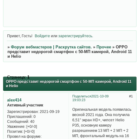
Привет, Гость!
Войдите
или
зарегистрируйтесь
.
»
Форум вебмастеров | Раскрутка сайтов.
»
Прочее
»
OPPO
представит недорогой смартфон с 50-МП камерой, Android 11
и Helio
Страница:
1
OPPO представит недорогой смартфон с 50-МП камерой, Android 11
и Helio
Поделиться
2021-10-09
1
alex414
19:03:23
Активный участник
Оригинальная модель появилась
Зарегистрирован
: 2021-09-19
весной 2021 года. Она получила
Приглашений:
0
6,51” экран HD+, чипсет Helio
Сообщений:
40
P35, основную камеру
Уважение:
[+0/-0]
разрешением 13 МП + 2 МП + 2
Позитив:
[+0/-0]
МП, фронтальный модуль на 16
Провел на форуме: