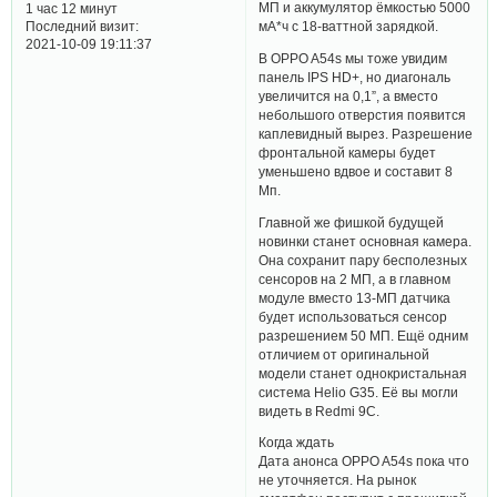
МП и аккумулятор ёмкостью 5000
1 час 12 минут
Последний визит:
мА*ч с 18-ваттной зарядкой.
2021-10-09 19:11:37
В OPPO A54s мы тоже увидим
панель IPS HD+, но диагональ
увеличится на 0,1”, а вместо
небольшого отверстия появится
каплевидный вырез. Разрешение
фронтальной камеры будет
уменьшено вдвое и составит 8
Мп.
Главной же фишкой будущей
новинки станет основная камера.
Она сохранит пару бесполезных
сенсоров на 2 МП, а в главном
модуле вместо 13-МП датчика
будет использоваться сенсор
разрешением 50 МП. Ещё одним
отличием от оригинальной
модели станет однокристальная
система Helio G35. Её вы могли
видеть в Redmi 9C.
Когда ждать
Дата анонса OPPO A54s пока что
не уточняется. На рынок