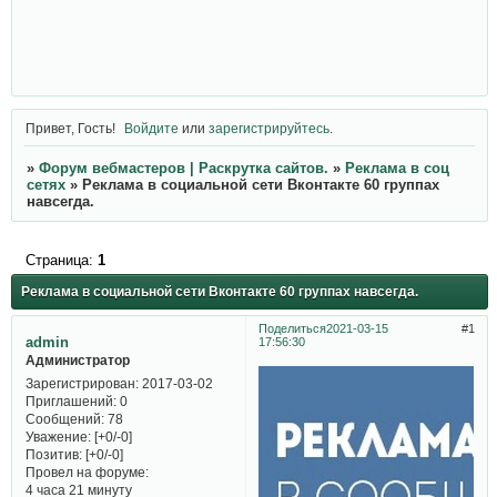
Привет, Гость!
Войдите
или
зарегистрируйтесь
.
»
Форум вебмастеров | Раскрутка сайтов.
»
Реклама в соц
сетях
»
Реклама в социальной сети Вконтакте 60 группах
навсегда.
Страница:
1
Реклама в социальной сети Вконтакте 60 группах навсегда.
Поделиться
2021-03-15
1
admin
17:56:30
Администратор
Зарегистрирован
: 2017-03-02
Приглашений:
0
Сообщений:
78
Уважение:
[+0/-0]
Позитив:
[+0/-0]
Провел на форуме:
4 часа 21 минуту