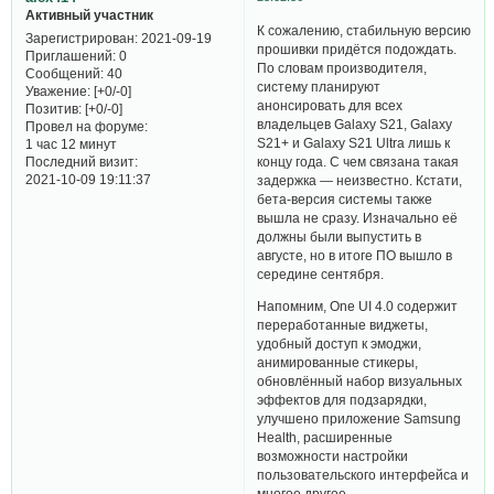
Активный участник
К сожалению, стабильную версию
Зарегистрирован
: 2021-09-19
прошивки придётся подождать.
Приглашений:
0
По словам производителя,
Сообщений:
40
систему планируют
Уважение:
[+0/-0]
анонсировать для всех
Позитив:
[+0/-0]
владельцев Galaxy S21, Galaxy
Провел на форуме:
S21+ и Galaxy S21 Ultra лишь к
1 час 12 минут
Последний визит:
концу года. С чем связана такая
2021-10-09 19:11:37
задержка — неизвестно. Кстати,
бета-версия системы также
вышла не сразу. Изначально её
должны были выпустить в
августе, но в итоге ПО вышло в
середине сентября.
Напомним, One UI 4.0 содержит
переработанные виджеты,
удобный доступ к эмоджи,
анимированные стикеры,
обновлённый набор визуальных
эффектов для подзарядки,
улучшено приложение Samsung
Health, расширенные
возможности настройки
пользовательского интерфейса и
многое другое.