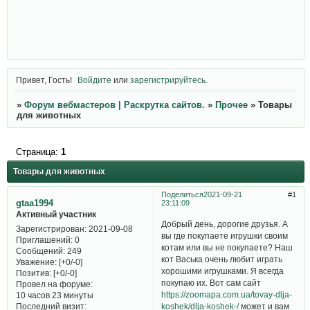
Привет, Гость!
Войдите
или
зарегистрируйтесь
.
»
Форум вебмастеров | Раскрутка сайтов.
»
Прочее
»
Товары
для животных
Страница:
1
Товары для животных
Поделиться
2021-09-21
1
gtaa1994
23:11:09
Активный участник
Добрый день, дорогие друзья. А
Зарегистрирован
: 2021-09-08
вы где покупаете игрушки своим
Приглашений:
0
котам или вы не покупаете? Наш
Сообщений:
249
кот Васька очень любит играть
Уважение:
[+0/-0]
хорошими игрушками. Я всегда
Позитив:
[+0/-0]
покупаю их. Вот сам сайт
Провел на форуме:
https://zoomapa.com.ua/tovay-dlja-
10 часов 23 минуты
Последний визит:
koshek/dlja-koshek-/
может и вам