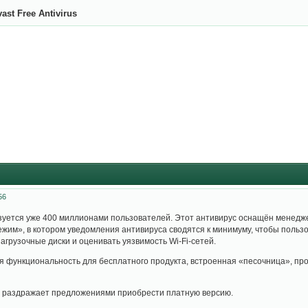
ast Free Antivirus
56
ользуется уже 400 миллионами пользователей. Этот антивирус оснащён менед
 режим», в котором уведомления антивируса сводятся к минимуму, чтобы польз
 загрузочные диски и оценивать уязвимость Wi-Fi-сетей.
 функциональность для бесплатного продукта, встроенная «песочница», про
и раздражает предложениями приобрести платную версию.