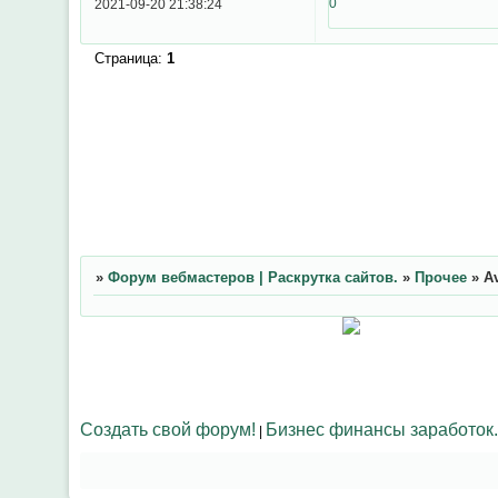
0
2021-09-20 21:38:24
Страница:
1
»
Форум вебмастеров | Раскрутка сайтов.
»
Прочее
»
Av
Создать свой форум!
Бизнес финансы заработок.
|