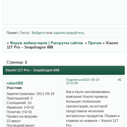
Привет, Гость!
Войдите
или
зарегистрируйтесь
.
»
Форум вебмастеров | Раскрутка сайтов.
»
Прочее
»
Xiaomi
11T Pro – Snapdragon 888
Страница:
1
Xiaomi 11T Pro – Snapdragon 888
Поделиться
2021-09-19
1
robert302
22:53:58
Участник
Как и было запланировано,
Зарегистрирован
: 2021-09-19
компания Xiaomi провела
Приглашений:
0
большую глобальную
Сообщений:
10
презентацию, на которой
Уважение:
[+0/-0]
представила несколько
Позитив:
[+0/-0]
интересных продуктов. Первая и
Провел на форуме:
главная из новинок – Xiaomi 11T
15 минут
Последний визит:
Pro.