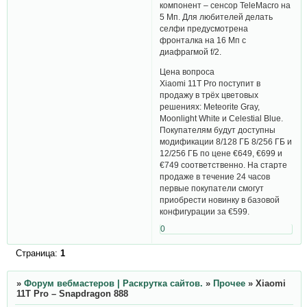
компонент – сенсор TeleMacro на
5 Мп. Для любителей делать
селфи предусмотрена
фронталка на 16 Мп с
диафрагмой f/2.
Цена вопроса
Xiaomi 11T Pro поступит в
продажу в трёх цветовых
решениях: Meteorite Gray,
Moonlight White и Celestial Blue.
Покупателям будут доступны
модификации 8/128 ГБ 8/256 ГБ и
12/256 ГБ по цене €649, €699 и
€749 соответственно. На старте
продаже в течение 24 часов
первые покупатели смогут
приобрести новинку в базовой
конфигурации за €599.
0
Страница:
1
»
Форум вебмастеров | Раскрутка сайтов.
»
Прочее
»
Xiaomi
11T Pro – Snapdragon 888