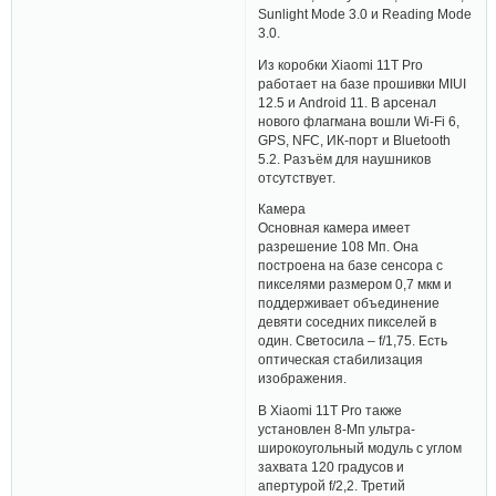
Sunlight Mode 3.0 и Reading Mode
3.0.
Из коробки Xiaomi 11T Pro
работает на базе прошивки MIUI
12.5 и Android 11. В арсенал
нового флагмана вошли Wi-Fi 6,
GPS, NFC, ИК-порт и Bluetooth
5.2. Разъём для наушников
отсутствует.
Камера
Основная камера имеет
разрешение 108 Мп. Она
построена на базе сенсора с
пикселями размером 0,7 мкм и
поддерживает объединение
девяти соседних пикселей в
один. Светосила – f/1,75. Есть
оптическая стабилизация
изображения.
В Xiaomi 11T Pro также
установлен 8-Мп ультра-
широкоугольный модуль с углом
захвата 120 градусов и
апертурой f/2,2. Третий