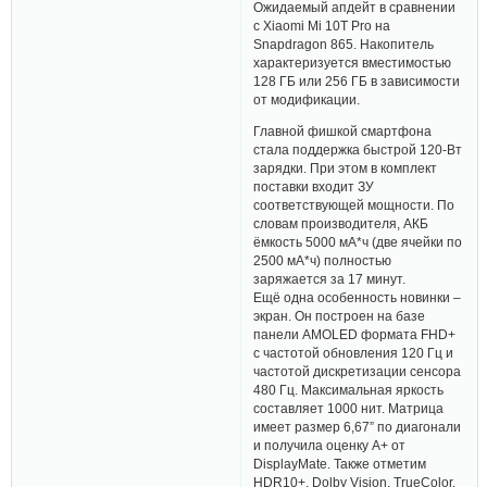
Ожидаемый апдейт в сравнении
с Xiaomi Mi 10T Pro на
Snapdragon 865. Накопитель
характеризуется вместимостью
128 ГБ или 256 ГБ в зависимости
от модификации.
Главной фишкой смартфона
стала поддержка быстрой 120-Вт
зарядки. При этом в комплект
поставки входит ЗУ
соответствующей мощности. По
словам производителя, АКБ
ёмкость 5000 мА*ч (две ячейки по
2500 мА*ч) полностью
заряжается за 17 минут.
Ещё одна особенность новинки –
экран. Он построен на базе
панели AMOLED формата FHD+
с частотой обновления 120 Гц и
частотой дискретизации сенсора
480 Гц. Максимальная яркость
составляет 1000 нит. Матрица
имеет размер 6,67” по диагонали
и получила оценку A+ от
DisplayMate. Также отметим
HDR10+, Dolby Vision, TrueColor,