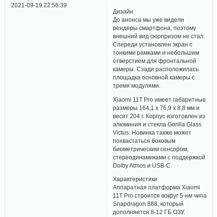
2021-09-19 22:56:39
Дизайн
До анонса мы уже видели
рендеры смартфона, поэтому
внешний вид сюрпризом не стал.
Спереди установлен экран с
тонкими рамками и небольшим
отверстием для фронтальной
камеры. Сзади расположилась
площадка основной камеры с
тремя модулями.
Xiaomi 11T Pro имеет габаритные
размеры 164,1 x 76,9 x 8,8 мм и
весит 204 г. Корпус изготовлен из
алюминия и стекла Gorilla Glass
Victus. Новинка также может
похвастаться боковым
биометрическим сенсором,
стереодинамиками с поддержкой
Dolby Atmos и USB-C.
Характеристики
Аппаратная платформа Xiaomi
11T Pro строится вокруг 5-нм чипа
Snapdragon 888, который
дополняется 8-12 ГБ ОЗУ.