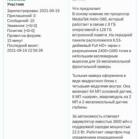
Участник
Что предлагают
Зарегистрирован
: 2021-09-19
В основу новинки лег процессор
Приглашений:
0
MediaTek Helio G80, который
Сообщений:
10
работает в связке с 8 ГБ
Уважение:
[+0/-0]
оперативной и 128 ГБ
Позитив:
[+0/-0]
встроенной памяти. На передней
Провел на форуме:
панели расположился 6,53-
15 минут
Последний визит:
дюймовый Full HD+ экран с
2021-09-19 22:56:39
разрешением 2400×1080 точек и
небольшим каплевидным
вырезом для 16-мегапиксельной
фронтальной камеры.
Тыльная камера оформлена в
виде квадратного блока с
четырьмя модулями внутри. Она
включает 64 МП основной датчик,
8 МП «ширик», макромодуль на 2
МП и 2-мегапиксельный датчик
глубины.
За автономность отвечает
аккумулятор емкостью 3800 мАч с
поддержкой зарядки мощностью
22,5 Вт. Работает смартфон под
управлением операционной