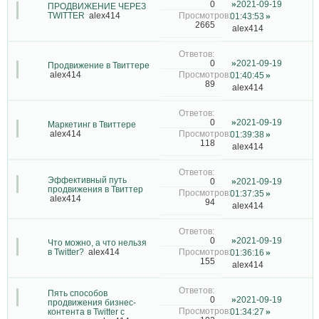
2021-09-19
0
ПРОДВИЖЕНИЕ ЧЕРЕЗ
TWITTER
alex414
01:43:53
2665
alex414
2021-09-19
0
Продвижение в Твиттере
alex414
01:40:45
89
alex414
2021-09-19
0
Маркетинг в Твиттере
alex414
01:39:38
118
alex414
Эффективный путь
2021-09-19
0
продвижения в Твиттер
01:37:35
alex414
94
alex414
2021-09-19
0
Что можно, а что нельзя
в Twitter?
alex414
01:36:16
155
alex414
Пять способов
2021-09-19
0
продвижения бизнес-
контента в Twitter с
01:34:27