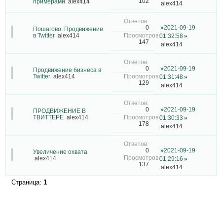
102
примерами
alex414
alex414
2021-09-19
0
Пошагово: Продвижение
в Twitter
alex414
01:32:58
147
alex414
2021-09-19
0
Продвижение бизнеса в
Twitter
alex414
01:31:48
129
alex414
2021-09-19
0
ПРОДВИЖЕНИЕ В
ТВИТТЕРЕ
alex414
01:30:33
178
alex414
2021-09-19
0
Увеличение охвата
alex414
01:29:16
137
alex414
Страница:
1