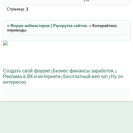
Страница:
1
»
Форум вебмастеров | Раскрутка сайтов.
»
Копирайтинг,
переводы
Создать свой форум!
Бизнес финансы заработок.
|
|
Реклама в ВК и интернете
Бесплатный веб чат
Ну оч
|
|
интересно