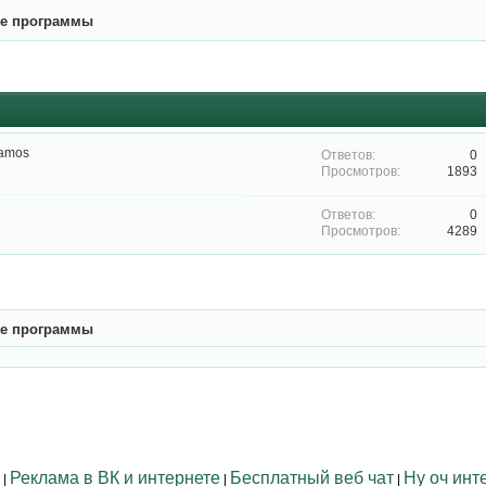
ие программы
amos
0
1893
0
4289
ие программы
Реклама в ВК и интернете
Бесплатный веб чат
Ну оч инт
|
|
|